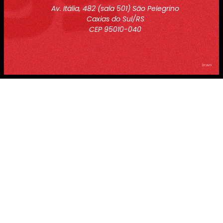
Av. Itália, 482 (sala 501) São Pelegrino
Caxias do Sul/RS
CEP 95010-040
bravo