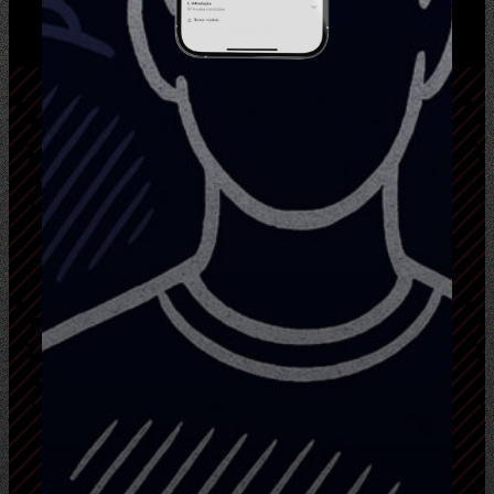
conheça meu curso:
Do Anônimo ao Influente
Saia do anonimato e ganhe a vida viajando e
criando conteúdo.
Descubra o método que transforma anônimos
em influentes nas redes sociais e aprenda a
monetizar seu conteúdo.
Saiba Mais